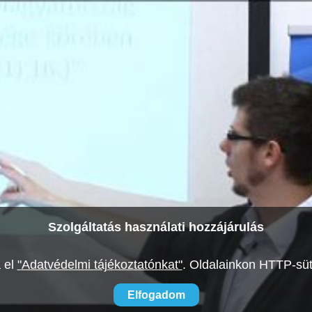
Szolgáltatás használati hozzájárulás
a el
"Adatvédelmi tájékoztatónkat"
.
Oldalainkon HTTP-süti