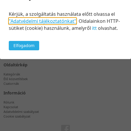
Kérjük, a szolgáltatás használata előtt olvassa el
"Adatvédelmi tájékoztatónkat"
.
Oldalainkon HTTP-
Támogatás
sütiket (cookie) használunk, amelyről
itt
olvashat.
Telefon
+36 1 889 7603
Elfogadom
E-mail
support@videosqr.com
Oldaltérkép
Kategóriák
Élő közvetítések
Csatornák
Információ
Rólunk
Kapcsolat
Adatvédelmi szabályzat
Cookie szabályzat