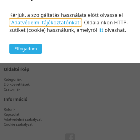
Kérjük, a szolgáltatás használata előtt olvassa el
"Adatvédelmi tájékoztatónkat"
.
Oldalainkon HTTP-
Támogatás
sütiket (cookie) használunk, amelyről
itt
olvashat.
Telefon
+36 1 889 7603
Elfogadom
E-mail
support@videosqr.com
Oldaltérkép
Kategóriák
Élő közvetítések
Csatornák
Információ
Rólunk
Kapcsolat
Adatvédelmi szabályzat
Cookie szabályzat