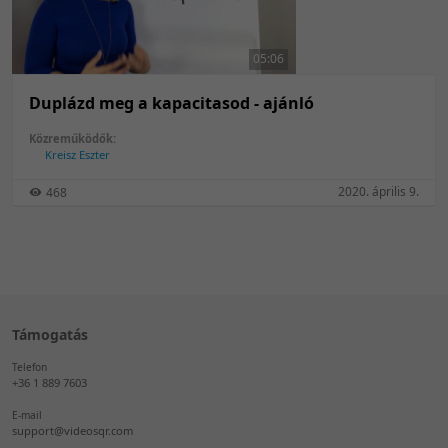
50 tétel/oldal
Feltöltés dátuma szerint
100 tétel/oldal
Feltöltés dátuma szerint
05:06
Utolsó módosítás szerint
Utolsó módosítás szerint
Duplázd meg a kapacitasod - ajánló
Közreműködők:
Kreisz Eszter
2020. április 9.
468
Támogatás
Telefon
+36 1 889 7603
E-mail
support@videosqr.com