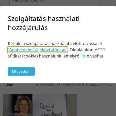
Szolgáltatás használati
Feltöltés idejéig
hozzájárulás
Kérjük, a szolgáltatás használata előtt olvassa el
"Adatvédelmi tájékoztatónkat"
.
Oldalainkon HTTP-
Keresés
sütiket (cookie) használunk, amelyről
itt
olvashat.
Elfogadom
1 tétel
20 tétel/oldal
Kezdés/felvétel dátuma szerint
5 tétel/oldal
Relevancia szerint
10 tétel/oldal
Kezdés/felvétel dátuma szerint
20 tétel/oldal
Kezdés/felvétel dátuma szerint