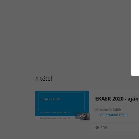
1 tétel
EKAER 2020 - aján
Közreműködők:
Dr. Sztankó Dániel
03:56
309