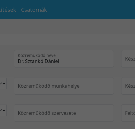
títések
Csatornák
Közreműködő neve
Kész
Közreműködő munkahelye
Kész
Közreműködő szervezete
Felt