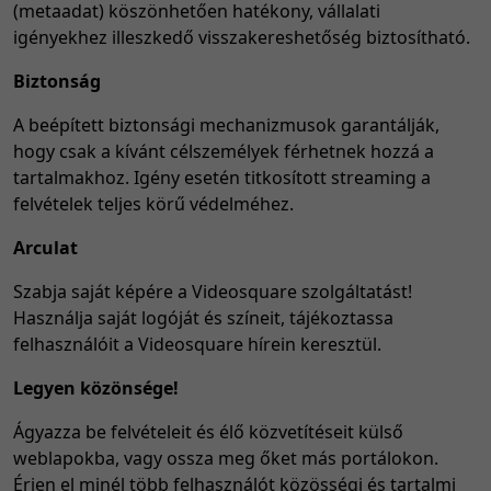
(metaadat) köszönhetően hatékony, vállalati
igényekhez illeszkedő visszakereshetőség biztosítható.
Biztonság
A beépített biztonsági mechanizmusok garantálják,
hogy csak a kívánt célszemélyek férhetnek hozzá a
tartalmakhoz. Igény esetén titkosított streaming a
felvételek teljes körű védelméhez.
Arculat
Szabja saját képére a Videosquare szolgáltatást!
Használja saját logóját és színeit, tájékoztassa
felhasználóit a Videosquare hírein keresztül.
Legyen közönsége!
Ágyazza be felvételeit és élő közvetítéseit külső
weblapokba, vagy ossza meg őket más portálokon.
Érjen el minél több felhasználót közösségi és tartalmi