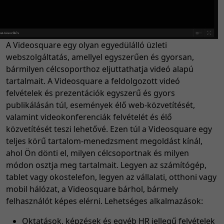
A Videosquare egy olyan egyedülálló üzleti
webszolgáltatás, amellyel egyszerűen és gyorsan,
bármilyen célcsoporthoz eljuttathatja videó alapú
tartalmait. A Videosquare a feldolgozott videó
felvételek és prezentációk egyszerű és gyors
publikálásán túl, események élő web-közvetítését,
valamint videokonferenciák felvételét és élő
közvetítését teszi lehetővé. Ezen túl a Videosquare egy
teljes körű tartalom-menedzsment megoldást kínál,
ahol Ön dönti el, milyen célcsoportnak és milyen
módon osztja meg tartalmait. Legyen az számítógép,
tablet vagy okostelefon, legyen az vállalati, otthoni vagy
mobil hálózat, a Videosquare bárhol, bármely
felhasználót képes elérni. Lehetséges alkalmazások:
Oktatások, képzések és egyéb HR jellegű felvételek