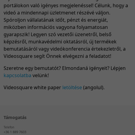
portálokon való igényes megjelenéssel! Célunk, hogy a
videó a mindennapi üzletmenet részévé váljon.
Spóroljon vállalatának időt, pénzt és energiát,
miközben információs vagyona folyamatosan
gyarapszik! Legyen szó vezetői üzenetről, belső
képzésről, munkavédelmi oktatásról, új termékek
bemutatásáról vagy videókonferencia értekezletről, a
Videosquare segít Önnek elvégezni a feladatot!
Szeretne egy bemutatót? Elmondaná igényeit? Lépjen
kapcsolatba
velünk!
Videosquare white paper
letöltése
(angolul).
Támogatás
Telefon
+36 1 889 7603